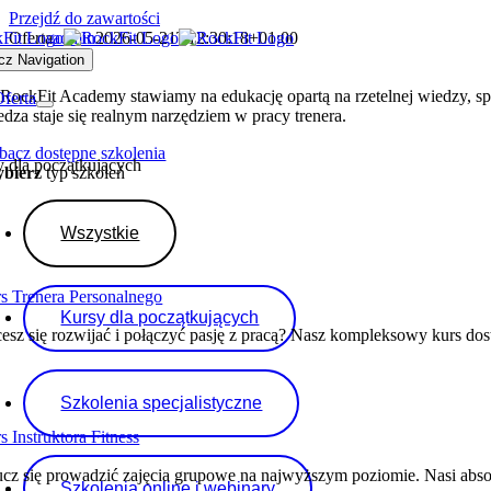
Przejdź do zawartości
Oferta
admin
2026-05-21T12:30:18+01:00
erta
cz Navigation
RockFit Academy stawiamy na edukację opartą na rzetelnej wiedzy, sp
ferta
edza staje się realnym narzędziem w pracy trenera.
bacz dostępne szkolenia
 dla początkujących
bierz
typ szkoleń
Wszystkie
s Trenera Personalnego
Kursy dla początkujących
esz się rozwijać i połączyć pasję z pracą? Nasz kompleksowy kurs dos
Szkolenia specjalistyczne
s Instruktora Fitness
cz się prowadzić zajęcia grupowe na najwyższym poziomie. Nasi absolwe
Szkolenia online i webinary