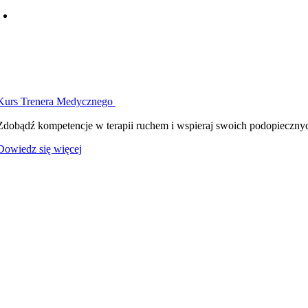
Kurs Trenera Medycznego
Zdobądź kompetencje w terapii ruchem i wspieraj swoich podopiecznych
Dowiedz się więcej