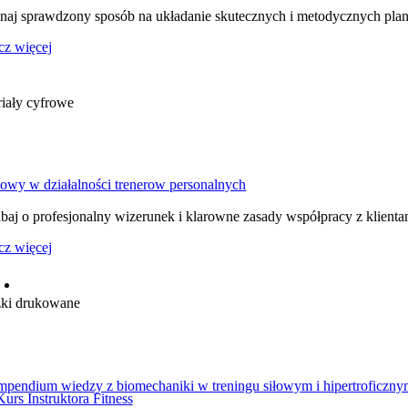
naj sprawdzony sposób na układanie skutecznych i metodycznych pla
cz więcej
iały cyfrowe
wy w działalności trenerow personalnych
baj o profesjonalny wizerunek i klarowne zasady współpracy z klient
cz więcej
żki drukowane
pendium wiedzy z biomechaniki w treningu siłowym i hipertroficznym
Kurs Instruktora Fitness