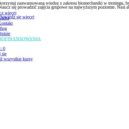
orzystaj zaawansowaną wiedzę z zakresu biomechaniki w treningu, by 
Naucz się prowadzić zajęcia grupowe na najwyższym poziomie. Nasi abso
cz więcej
Dowiedz się więcej
Kadra
Kontakt
Blog
Opinie
DOFINANSOWANIA
k:
0
 się
ź wszystkie kursy