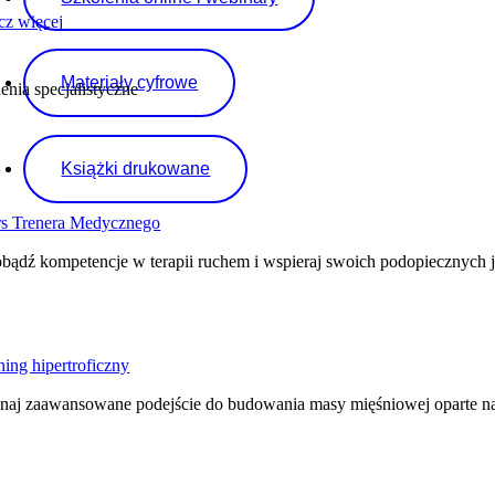
cz więcej
Materiały cyfrowe
enia specjalistyczne
Książki drukowane
s Trenera Medycznego
bądź kompetencje w terapii ruchem i wspieraj swoich podopiecznych j
ning hipertroficzny
naj zaawansowane podejście do budowania masy mięśniowej oparte na