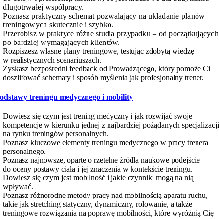
długotrwałej współpracy.
Poznasz praktyczny schemat pozwalający na układanie planów
treningowych skutecznie i szybko.
Przerobisz w praktyce różne studia przypadku – od początkujących
po bardziej wymagających klientów.
Rozpiszesz własne plany treningowe, testując zdobytą wiedzę
w realistycznych scenariuszach.
Zyskasz bezpośredni feedback od Prowadzącego, który pomoże Ci
doszlifować schematy i sposób myślenia jak profesjonalny trener.
odstawy treningu medycznego i mobility
Dowiesz się czym jest trening medyczny i jak rozwijać swoje
kompetencje w kierunku jednej z najbardziej pożądanych specjalizacj
na rynku treningów personalnych.
Poznasz kluczowe elementy treningu medycznego w pracy trenera
personalnego.
Poznasz najnowsze, oparte o rzetelne źródła naukowe podejście
do oceny postawy ciała i jej znaczenia w kontekście treningu.
Dowiesz się czym jest mobilność i jakie czynniki mogą na nią
wpływać.
Poznasz różnorodne metody pracy nad mobilnością aparatu ruchu,
takie jak stretching statyczny, dynamiczny, rolowanie, a także
treningowe rozwiązania na poprawę mobilności, które wyróżnią Cię