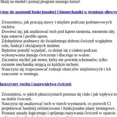
liknij na moduł i poznaj program naszego kursu!
stęp do anatomii funkcjonalnej i biomechaniki w treningu siłow
Zrozumiesz, jak pracują stawy i mięśnie podczas podstawowych
ruchów.
Dowiesz się, jak analizować ruch pod kątem ramienia, momentu siły,
kąta natarcia i profilu oporu.
Zdobędziesz podstawy do świadomego doboru ćwiczeń względem
celu, funkcji i obciążanych struktur.
Będziesz potrafić wyjaśnić, co dzieje się z ciałem podczas
wykonywania danego ćwiczenia i dlaczego to ważne.
Zaczniesz myśleć jak trener, który nie powiela schematów, tylko
rozumie mechanikę stojącą za każdym ruchem.
Nauczysz się rozpoznawać rodzaje skurczów mięśniowych i ich
znaczenie w treningu.
łaszczyzny ruchu i nazewnictwo ćwiczeń
Zrozumiesz, w jakich płaszczyznach porusza się ciało i jak wpływa to
na dobór ćwiczeń.
Nauczysz się analizować ruch w trzech wymiarach, co pozwoli Ci
projektować bardziej zróżnicowane i funkcjonalne plany treningowe.
Poznasz zasady logicznego i spójnego nazywania ćwiczeń w oparciu