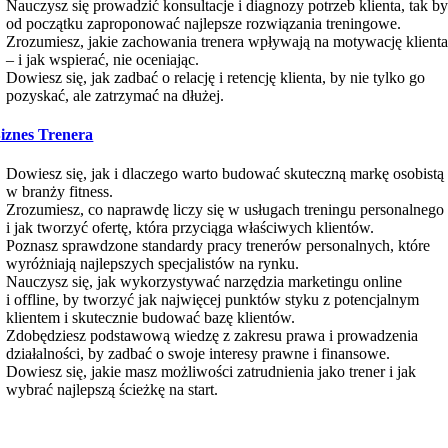
Nauczysz się prowadzić konsultacje i diagnozy potrzeb klienta, tak b
od początku zaproponować najlepsze rozwiązania treningowe.
Zrozumiesz, jakie zachowania trenera wpływają na motywację klient
– i jak wspierać, nie oceniając.
Dowiesz się, jak zadbać o relację i retencję klienta, by nie tylko go
pozyskać, ale zatrzymać na dłużej.
iznes Trenera
Dowiesz się, jak i dlaczego warto budować skuteczną markę osobistą
w branży fitness.
Zrozumiesz, co naprawdę liczy się w usługach treningu personalnego
i jak tworzyć ofertę, która przyciąga właściwych klientów.
Poznasz sprawdzone standardy pracy trenerów personalnych, które
wyróżniają najlepszych specjalistów na rynku.
Nauczysz się, jak wykorzystywać narzędzia marketingu online
i offline, by tworzyć jak najwięcej punktów styku z potencjalnym
klientem i skutecznie budować bazę klientów.
Zdobędziesz podstawową wiedzę z zakresu prawa i prowadzenia
działalności, by zadbać o swoje interesy prawne i finansowe.
Dowiesz się, jakie masz możliwości zatrudnienia jako trener i jak
wybrać najlepszą ścieżkę na start.