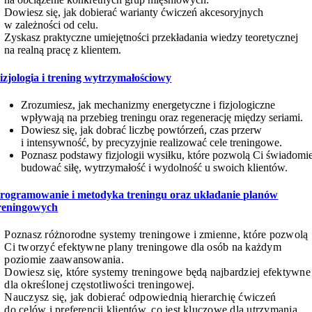
Dowiesz się, jak dobierać warianty ćwiczeń akcesoryjnych
w zależności od celu.
Zyskasz praktyczne umiejętności przekładania wiedzy teoretycznej
na realną pracę z klientem.
izjologia i trening wytrzymałościowy
Zrozumiesz, jak mechanizmy energetyczne i fizjologiczne
wpływają na przebieg treningu oraz regenerację między seriami.
Dowiesz się, jak dobrać liczbę powtórzeń, czas przerw
i intensywność, by precyzyjnie realizować cele treningowe.
Poznasz podstawy fizjologii wysiłku, które pozwolą Ci świadomi
budować siłę, wytrzymałość i wydolność u swoich klientów.
rogramowanie i metodyka treningu oraz układanie planów
reningowych
Poznasz różnorodne systemy treningowe i zmienne, które pozwolą
Ci tworzyć efektywne plany treningowe dla osób na każdym
poziomie zaawansowania.
Dowiesz się, które systemy treningowe będą najbardziej efektywne
dla określonej częstotliwości treningowej.
Nauczysz się, jak dobierać odpowiednią hierarchię ćwiczeń
do celów i preferencji klientów, co jest kluczowe dla utrzymania