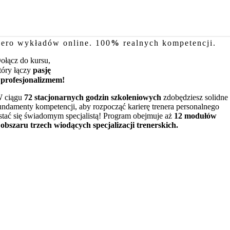
ero wykładów online. 100
%
realnych kompetencji.
ołącz do kursu,
tóry łączy
pasję
 profesjonalizmem!
 ciągu
72 stacjonarnych godzin szkoleniowych
zdobędziesz solidne
undamenty kompetencji, aby rozpocząć karierę trenera personalnego
 stać się świadomym specjalistą! Program obejmuje aż
12 modułów
 obszaru trzech wiodących specjalizacji trenerskich.