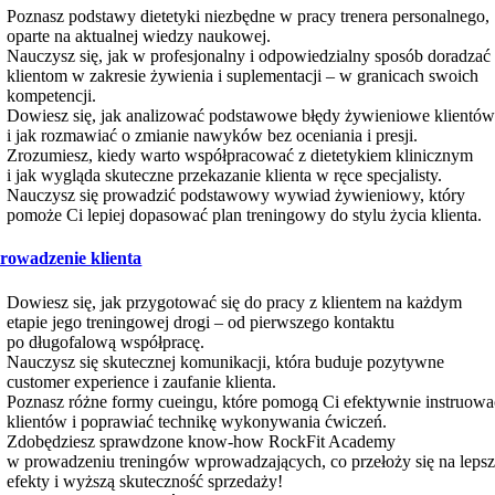
Poznasz podstawy dietetyki niezbędne w pracy trenera personalnego,
oparte na aktualnej wiedzy naukowej.
Nauczysz się, jak w profesjonalny i odpowiedzialny sposób doradzać
klientom w zakresie żywienia i suplementacji – w granicach swoich
kompetencji.
Dowiesz się, jak analizować podstawowe błędy żywieniowe klientó
i jak rozmawiać o zmianie nawyków bez oceniania i presji.
Zrozumiesz, kiedy warto współpracować z dietetykiem klinicznym
i jak wygląda skuteczne przekazanie klienta w ręce specjalisty.
Nauczysz się prowadzić podstawowy wywiad żywieniowy, który
pomoże Ci lepiej dopasować plan treningowy do stylu życia klienta.
rowadzenie klienta
Dowiesz się, jak przygotować się do pracy z klientem na każdym
etapie jego treningowej drogi – od pierwszego kontaktu
po długofalową współpracę.
Nauczysz się skutecznej komunikacji, która buduje pozytywne
customer experience i zaufanie klienta.
Poznasz różne formy cueingu, które pomogą Ci efektywnie instruowa
klientów i poprawiać technikę wykonywania ćwiczeń.
Zdobędziesz sprawdzone know-how RockFit Academy
w prowadzeniu treningów wprowadzających, co przełoży się na leps
efekty i wyższą skuteczność sprzedaży!