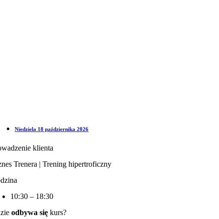
Niedziela 18 października 2026
owadzenie klienta
znes Trenera | Trening hipertroficzny
dzina
10:30 – 18:30
zie
odbywa się
kurs?