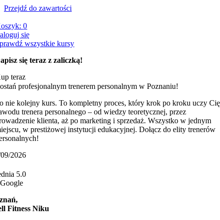
Przejdź do zawartości
oszyk:
0
aloguj się
prawdź wszystkie kursy
apisz się teraz z zaliczką!
up teraz
ostań profesjonalnym trenerem personalnym w Poznaniu!
o nie kolejny kurs. To kompletny proces, który krok po kroku uczy Ci
awodu trenera personalnego – od wiedzy teoretycznej, przez
rowadzenie klienta, aż po marketing i sprzedaż. Wszystko w jednym
iejscu, w prestiżowej instytucji edukacyjnej. Dołącz do elity trenerów
ersonalnych!
/09/2026
ednia 5.0
 Google
znań,
ll Fitness Niku