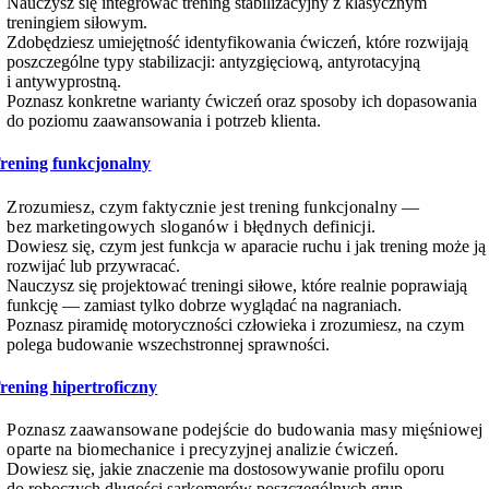
Nauczysz się integrować trening stabilizacyjny z klasycznym
treningiem siłowym.
Zdobędziesz umiejętność identyfikowania ćwiczeń, które rozwijają
poszczególne typy stabilizacji: antyzgięciową, antyrotacyjną
i antywyprostną.
Poznasz konkretne warianty ćwiczeń oraz sposoby ich dopasowania
do poziomu zaawansowania i potrzeb klienta.
rening funkcjonalny
Zrozumiesz, czym faktycznie jest trening funkcjonalny —
bez marketingowych sloganów i błędnych definicji.
Dowiesz się, czym jest funkcja w aparacie ruchu i jak trening może ją
rozwijać lub przywracać.
Nauczysz się projektować treningi siłowe, które realnie poprawiają
funkcję — zamiast tylko dobrze wyglądać na nagraniach.
Poznasz piramidę motoryczności człowieka i zrozumiesz, na czym
polega budowanie wszechstronnej sprawności.
rening hipertroficzny
Poznasz zaawansowane podejście do budowania masy mięśniowej
oparte na biomechanice i precyzyjnej analizie ćwiczeń.
Dowiesz się, jakie znaczenie ma dostosowywanie profilu oporu
do roboczych długości sarkomerów poszczególnych grup