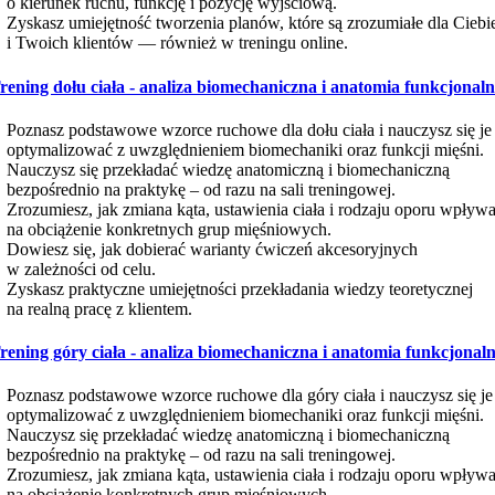
o kierunek ruchu, funkcję i pozycję wyjściową.
Zyskasz umiejętność tworzenia planów, które są zrozumiałe dla Ciebi
i Twoich klientów — również w treningu online.
rening dołu ciała - analiza biomechaniczna i anatomia funkcjonal
Poznasz podstawowe wzorce ruchowe dla dołu ciała i nauczysz się je
optymalizować z uwzględnieniem biomechaniki oraz funkcji mięśni.
Nauczysz się przekładać wiedzę anatomiczną i biomechaniczną
bezpośrednio na praktykę – od razu na sali treningowej.
Zrozumiesz, jak zmiana kąta, ustawienia ciała i rodzaju oporu wpływ
na obciążenie konkretnych grup mięśniowych.
Dowiesz się, jak dobierać warianty ćwiczeń akcesoryjnych
w zależności od celu.
Zyskasz praktyczne umiejętności przekładania wiedzy teoretycznej
na realną pracę z klientem.
rening góry ciała - analiza biomechaniczna i anatomia funkcjonal
Poznasz podstawowe wzorce ruchowe dla góry ciała i nauczysz się je
optymalizować z uwzględnieniem biomechaniki oraz funkcji mięśni.
Nauczysz się przekładać wiedzę anatomiczną i biomechaniczną
bezpośrednio na praktykę – od razu na sali treningowej.
Zrozumiesz, jak zmiana kąta, ustawienia ciała i rodzaju oporu wpływ
na obciążenie konkretnych grup mięśniowych.