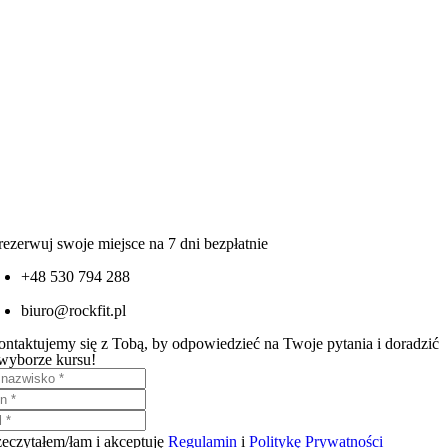
rezerwuj swoje miejsce na 7 dni bezpłatnie
+48 530 794 288
biuro@rockfit.pl
ontaktujemy się z Tobą, by odpowiedzieć na Twoje pytania i doradzić
wyborze kursu!
zeczytałem/łam i akceptuję
Regulamin
i
Politykę Prywatności