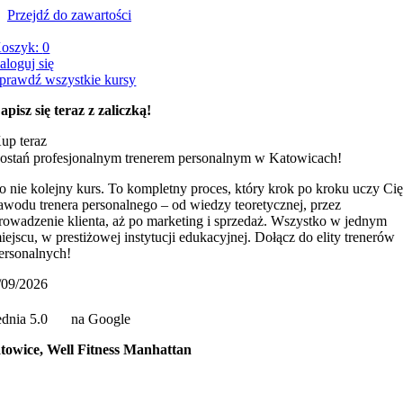
Przejdź do zawartości
oszyk:
0
aloguj się
prawdź wszystkie kursy
apisz się teraz z zaliczką!
up teraz
ostań profesjonalnym trenerem personalnym w Katowicach!
o nie kolejny kurs. To kompletny proces, który krok po kroku uczy Ci
awodu trenera personalnego – od wiedzy teoretycznej, przez
rowadzenie klienta, aż po marketing i sprzedaż. Wszystko w jednym
iejscu, w prestiżowej instytucji edukacyjnej. Dołącz do elity trenerów
ersonalnych!
/09/2026
ednia 5.0
na Google
towice, Well Fitness Manhattan