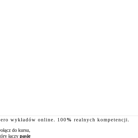
ero wykładów online. 100
%
realnych kompetencji.
ołącz do kursu,
tóry łączy
pasję