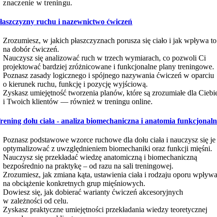
znaczenie w treningu.
łaszczyzny ruchu i nazewnictwo ćwiczeń
Zrozumiesz, w jakich płaszczyznach porusza się ciało i jak wpływa to
na dobór ćwiczeń.
Nauczysz się analizować ruch w trzech wymiarach, co pozwoli Ci
projektować bardziej zróżnicowane i funkcjonalne plany treningowe.
Poznasz zasady logicznego i spójnego nazywania ćwiczeń w oparciu
o kierunek ruchu, funkcję i pozycję wyjściową.
Zyskasz umiejętność tworzenia planów, które są zrozumiałe dla Ciebi
i Twoich klientów — również w treningu online.
rening dołu ciała - analiza biomechaniczna i anatomia funkcjonal
Poznasz podstawowe wzorce ruchowe dla dołu ciała i nauczysz się je
optymalizować z uwzględnieniem biomechaniki oraz funkcji mięśni.
Nauczysz się przekładać wiedzę anatomiczną i biomechaniczną
bezpośrednio na praktykę – od razu na sali treningowej.
Zrozumiesz, jak zmiana kąta, ustawienia ciała i rodzaju oporu wpływ
na obciążenie konkretnych grup mięśniowych.
Dowiesz się, jak dobierać warianty ćwiczeń akcesoryjnych
w zależności od celu.
Zyskasz praktyczne umiejętności przekładania wiedzy teoretycznej