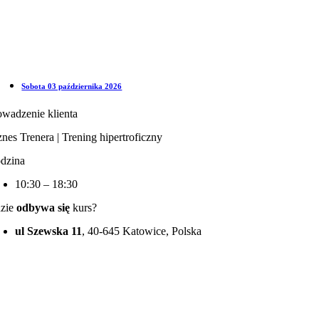
Sobota 03 października 2026
owadzenie klienta
znes Trenera | Trening hipertroficzny
dzina
10:30 – 18:30
zie
odbywa się
kurs?
ul Szewska 11
, 40-645 Katowice, Polska