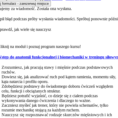
j formularz - zarezerwuj miejsce
ujemy za wiadomość. Została ona wysłana.
pił błąd podczas próby wysłania wiadomości. Spróbuj ponownie późni
prawdź, jak wiele się nauczysz
liknij na moduł i poznaj program naszego kursu!
stęp do anatomii funkcjonalnej i biomechaniki w treningu siłow
Zrozumiesz, jak pracują stawy i mięśnie podczas podstawowych
ruchów.
Dowiesz się, jak analizować ruch pod kątem ramienia, momentu siły,
kąta natarcia i profilu oporu.
Zdobędziesz podstawy do świadomego doboru ćwiczeń względem
celu, funkcji i obciążanych struktur.
Będziesz potrafić wyjaśnić, co dzieje się z ciałem podczas
wykonywania danego ćwiczenia i dlaczego to ważne.
Zaczniesz myśleć jak trener, który nie powiela schematów, tylko
rozumie mechanikę stojącą za każdym ruchem.
Nauczysz się rozpoznawać rodzaje skurczów mięśniowych i ich