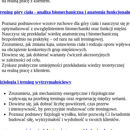
na realną pracę z klientem.
rening góry ciała - analiza biomechaniczna i anatomia funkcjonal
Poznasz podstawowe wzorce ruchowe dla góry ciała i nauczysz się je
optymalizować z uwzględnieniem biomechaniki oraz funkcji mięśni.
Nauczysz się przekładać wiedzę anatomiczną i biomechaniczną
bezpośrednio na praktykę – od razu na sali treningowej.
Zrozumiesz, jak zmiana kąta, ustawienia ciała i rodzaju oporu wpływ
na obciążenie konkretnych grup mięśniowych.
Dowiesz się, jak dobierać warianty ćwiczeń akcesoryjnych
w zależności od celu.
Zyskasz praktyczne umiejętności przekładania wiedzy teoretycznej
na realną pracę z klientem.
izjologia i trening wytrzymałościowy
Zrozumiesz, jak mechanizmy energetyczne i fizjologiczne
wpływają na przebieg treningu oraz regenerację między seriami.
Dowiesz się, jak dobrać liczbę powtórzeń, czas przerw
i intensywność, by precyzyjnie realizować cele treningowe.
Poznasz podstawy fizjologii wysiłku, które pozwolą Ci świadomi
budować siłę, wytrzymałość i wydolność u swoich klientów.