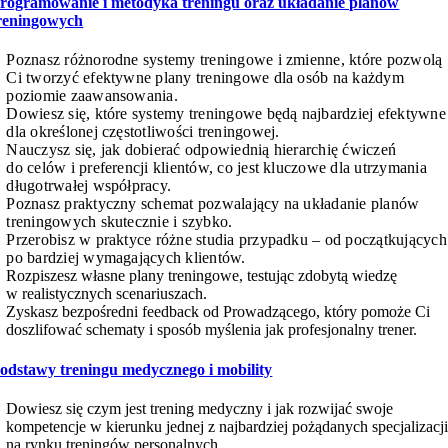
rogramowanie i metodyka treningu oraz układanie planów
reningowych
Poznasz różnorodne systemy treningowe i zmienne, które pozwolą
Ci tworzyć efektywne plany treningowe dla osób na każdym
poziomie zaawansowania.
Dowiesz się, które systemy treningowe będą najbardziej efektywne
dla określonej częstotliwości treningowej.
Nauczysz się, jak dobierać odpowiednią hierarchię ćwiczeń
do celów i preferencji klientów, co jest kluczowe dla utrzymania
długotrwałej współpracy.
Poznasz praktyczny schemat pozwalający na układanie planów
treningowych skutecznie i szybko.
Przerobisz w praktyce różne studia przypadku – od początkujących
po bardziej wymagających klientów.
Rozpiszesz własne plany treningowe, testując zdobytą wiedzę
w realistycznych scenariuszach.
Zyskasz bezpośredni feedback od Prowadzącego, który pomoże Ci
doszlifować schematy i sposób myślenia jak profesjonalny trener.
odstawy treningu medycznego i mobility
Dowiesz się czym jest trening medyczny i jak rozwijać swoje
kompetencje w kierunku jednej z najbardziej pożądanych specjalizacj
na rynku treningów personalnych.