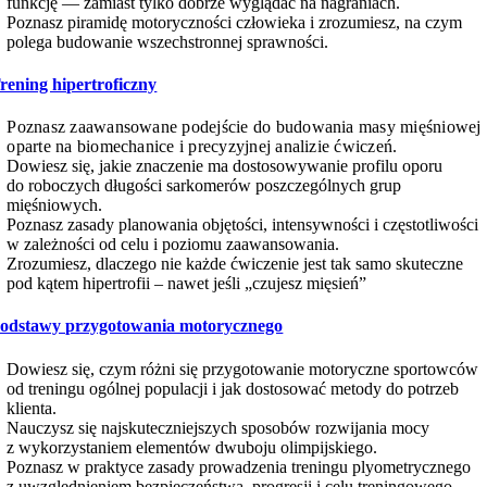
funkcję — zamiast tylko dobrze wyglądać na nagraniach.
Poznasz piramidę motoryczności człowieka i zrozumiesz, na czym
polega budowanie wszechstronnej sprawności.
rening hipertroficzny
Poznasz zaawansowane podejście do budowania masy mięśniowej
oparte na biomechanice i precyzyjnej analizie ćwiczeń.
Dowiesz się, jakie znaczenie ma dostosowywanie profilu oporu
do roboczych długości sarkomerów poszczególnych grup
mięśniowych.
Poznasz zasady planowania objętości, intensywności i częstotliwości
w zależności od celu i poziomu zaawansowania.
Zrozumiesz, dlaczego nie każde ćwiczenie jest tak samo skuteczne
pod kątem hipertrofii – nawet jeśli „czujesz mięsień”
odstawy przygotowania motorycznego
Dowiesz się, czym różni się przygotowanie motoryczne sportowców
od treningu ogólnej populacji i jak dostosować metody do potrzeb
klienta.
Nauczysz się najskuteczniejszych sposobów rozwijania mocy
z wykorzystaniem elementów dwuboju olimpijskiego.
Poznasz w praktyce zasady prowadzenia treningu plyometrycznego
z uwzględnieniem bezpieczeństwa, progresji i celu treningowego.