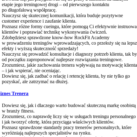
etapie jego treningowej drogi – od pierwszego kontaktu
po długofalową współpracę.
Nauczysz się skutecznej komunikacji, która buduje pozytywne
customer experience i zaufanie klienta.
Poznasz różne formy cueingu, które pomogą Ci efektywnie instruowa
klientów i poprawiać technikę wykonywania ćwiczeń.
Zdobędziesz sprawdzone know-how RockFit Academy
w prowadzeniu treningów wprowadzających, co przełoży się na leps
efekty i wyższą skuteczność sprzedaży!
Nauczysz się prowadzić konsultacje i diagnozy potrzeb klienta, tak b
od początku zaproponować najlepsze rozwiązania treningowe.
Zrozumiesz, jakie zachowania trenera wpływają na motywację klient
– i jak wspierać, nie oceniając.
Dowiesz się, jak zadbać o relację i retencję klienta, by nie tylko go
pozyskać, ale zatrzymać na dłużej.
iznes Trenera
Dowiesz się, jak i dlaczego warto budować skuteczną markę osobistą
w branży fitness.
Zrozumiesz, co naprawdę liczy się w usługach treningu personalnego
i jak tworzyć ofertę, która przyciąga właściwych klientów.
Poznasz sprawdzone standardy pracy trenerów personalnych, które
wyróżniają najlepszych specjalistów na rynku.