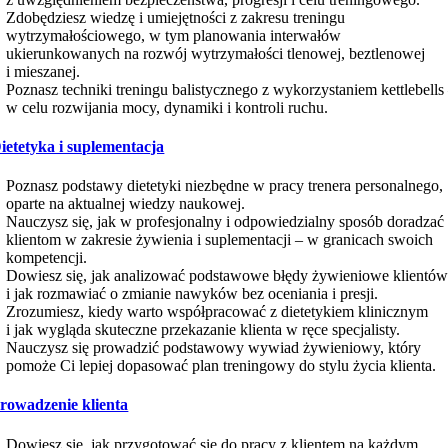
Zdobędziesz wiedzę i umiejętności z zakresu treningu
wytrzymałościowego, w tym planowania interwałów
ukierunkowanych na rozwój wytrzymałości tlenowej, beztlenowej
i mieszanej.
Poznasz techniki treningu balistycznego z wykorzystaniem kettlebells
w celu rozwijania mocy, dynamiki i kontroli ruchu.
ietetyka i suplementacja
Poznasz podstawy dietetyki niezbędne w pracy trenera personalnego,
oparte na aktualnej wiedzy naukowej.
Nauczysz się, jak w profesjonalny i odpowiedzialny sposób doradzać
klientom w zakresie żywienia i suplementacji – w granicach swoich
kompetencji.
Dowiesz się, jak analizować podstawowe błędy żywieniowe klientó
i jak rozmawiać o zmianie nawyków bez oceniania i presji.
Zrozumiesz, kiedy warto współpracować z dietetykiem klinicznym
i jak wygląda skuteczne przekazanie klienta w ręce specjalisty.
Nauczysz się prowadzić podstawowy wywiad żywieniowy, który
pomoże Ci lepiej dopasować plan treningowy do stylu życia klienta.
rowadzenie klienta
Dowiesz się, jak przygotować się do pracy z klientem na każdym