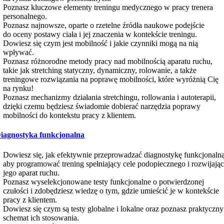
Poznasz kluczowe elementy treningu medycznego w pracy trenera
personalnego.
Poznasz najnowsze, oparte o rzetelne źródła naukowe podejście
do oceny postawy ciała i jej znaczenia w kontekście treningu.
Dowiesz się czym jest mobilność i jakie czynniki mogą na nią
wpływać.
Poznasz różnorodne metody pracy nad mobilnością aparatu ruchu,
takie jak stretching statyczny, dynamiczny, rolowanie, a także
treningowe rozwiązania na poprawę mobilności, które wyróżnią Cię
na rynku!
Poznasz mechanizmy działania stretchingu, rollowania i autoterapii,
dzięki czemu będziesz świadomie dobierać narzędzia poprawy
mobilności do kontekstu pracy z klientem.
iagnostyka funkcjonalna
Dowiesz się, jak efektywnie przeprowadzać diagnostykę funkcjonalną
aby programować trening spełniający cele podopiecznego i rozwijają
jego aparat ruchu.
Poznasz wyselekcjonowane testy funkcjonalne o potwierdzonej
czułości i zdobędziesz wiedzę o tym, gdzie umieścić je w kontekście
pracy z klientem.
Dowiesz się czym są testy globalne i lokalne oraz poznasz praktyczny
schemat ich stosowania.