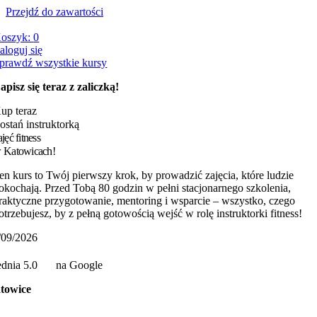
Przejdź do zawartości
oszyk:
0
aloguj się
prawdź wszystkie kursy
apisz się teraz z zaliczką!
up teraz
ostań instruktorką
ajęć fitness
 Katowicach!
en kurs to Twój pierwszy krok, by prowadzić zajęcia, które ludzie
okochają. Przed Tobą 80 godzin w pełni stacjonarnego szkolenia,
raktyczne przygotowanie, mentoring i wsparcie – wszystko, czego
otrzebujesz, by z pełną gotowością wejść w rolę instruktorki fitness!
/09/2026
ednia 5.0
na Google
towice