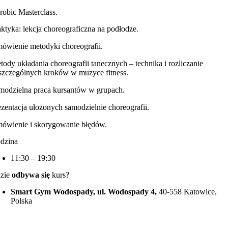
robic Masterclass.
aktyka: lekcja choreograficzna na podłodze.
ówienie metodyki choreografii.
tody układania choreografii tanecznych – technika i rozliczanie
szczególnych kroków w muzyce fitness.
modzielna praca kursantów w grupach.
ezentacja ułożonych samodzielnie choreografii.
ówienie i skorygowanie błędów.
dzina
11:30 – 19:30
zie
odbywa się
kurs?
Smart Gym Wodospady, ul. Wodospady 4,
40-558 Katowice,
Polska