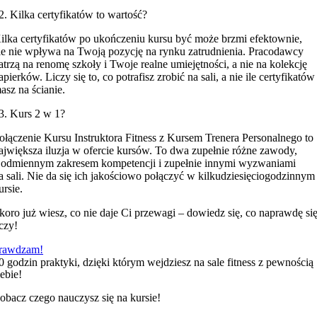
2. Kilka certyfikatów to wartość?
ilka certyfikatów po ukończeniu kursu być może brzmi efektownie,
le nie wpływa na Twoją pozycję na rynku zatrudnienia. Pracodawcy
atrzą na renomę szkoły i Twoje realne umiejętności, a nie na kolekcję
apierków. Liczy się to, co potrafisz zrobić na sali, a nie ile certyfikatów
asz na ścianie.
3. Kurs 2 w 1?
ołączenie Kursu Instruktora Fitness z Kursem Trenera Personalnego to
ajwiększa iluzja w ofercie kursów. To dwa zupełnie różne zawody,
 odmiennym zakresem kompetencji i zupełnie innymi wyzwaniami
a sali. Nie da się ich jakościowo połączyć w kilkudziesięciogodzinnym
ursie.
koro już wiesz, co nie daje Ci przewagi – dowiedz się, co naprawdę si
iczy!
rawdzam!
0 godzin praktyki, dzięki którym wejdziesz na sale fitness z pewnością
iebie!
obacz czego nauczysz się na kursie!