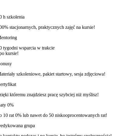
0 h szkolenia
00% stacjonarnych, praktycznych zajęć na kursie!
entoring
0 tygodni wsparcia w trakcie
 po kursie!
onusy
ateriały szkoleniowe, pakiet startowy, sesja zdjęciowa!
ertyfikat
zięki któremu znajdziesz pracę szybciej niż myślisz!
aty 0%
o 10 rat 0% lub nawet do 50 niskooprocentowanych rat!
edykowana grupa
o kontaktu podczas i po kursie, bo jesteśmy społecznością!