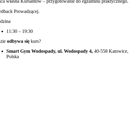
aca własna Kursantow – przygotowanie do egzaminu praktycznego.
edback Prowadzącej.
dzina
11:30 – 19:30
zie
odbywa się
kurs?
Smart Gym Wodospady, ul. Wodospady 4,
40-558 Katowice,
Polska