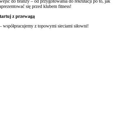
 wejść do branży – od przygotowania do rekrutacji po to, jak
aprezentować się przed klubem fitness!
tartuj z przewagą
 współpracujemy z topowymi sieciami siłowni!