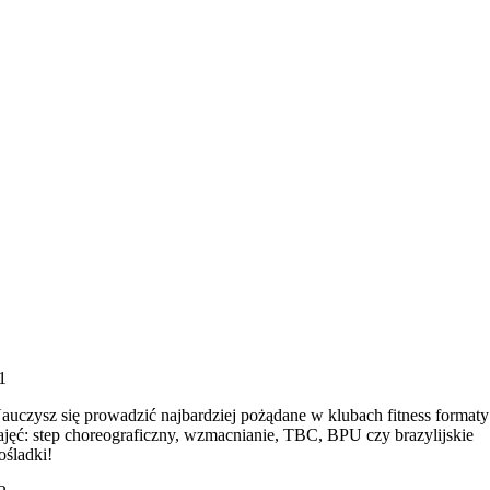
1
auczysz się prowadzić najbardziej pożądane w klubach fitness formaty
ajęć: step choreograficzny, wzmacnianie, TBC, BPU czy brazylijskie
ośladki!