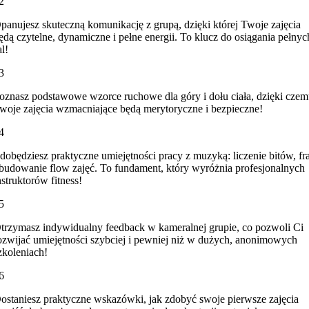
2
panujesz skuteczną komunikację z grupą, dzięki której Twoje zajęcia
ędą czytelne, dynamiczne i pełne energii. To klucz do osiągania pełnyc
al!
3
oznasz podstawowe wzorce ruchowe dla góry i dołu ciała, dzięki cze
woje zajęcia wzmacniające będą merytoryczne i bezpieczne!
4
dobędziesz praktyczne umiejętności pracy z muzyką: liczenie bitów, fr
 budowanie flow zajęć. To fundament, który wyróżnia profesjonalnych
nstruktorów fitness!
5
trzymasz indywidualny feedback w kameralnej grupie, co pozwoli Ci
ozwijać umiejętności szybciej i pewniej niż w dużych, anonimowych
zkoleniach!
6
ostaniesz praktyczne wskazówki, jak zdobyć swoje pierwsze zajęcia