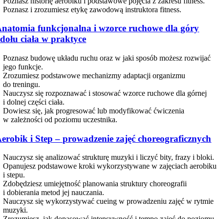
Poznasz historię aerobiku i podstawowe pojęcia z zakresu fitness.
Poznasz i zrozumiesz etykę zawodową instruktora fitness.
natomia funkcjonalna i wzorce ruchowe dla góry
 dołu ciała w praktyce
Poznasz budowę układu ruchu oraz w jaki sposób możesz rozwijać
jego funkcje.
Zrozumiesz podstawowe mechanizmy adaptacji organizmu
do treningu.
Nauczysz się rozpoznawać i stosować wzorce ruchowe dla górnej
i dolnej części ciała.
Dowiesz się, jak progresować lub modyfikować ćwiczenia
w zależności od poziomu uczestnika.
erobik i Step – prowadzenie zajęć choreograficznych
Nauczysz się analizować strukturę muzyki i liczyć bity, frazy i bloki.
Opanujesz podstawowe kroki wykorzystywane w zajęciach aerobiku
i stepu.
Zdobędziesz umiejętność planowania struktury choreografii
i dobierania metod jej nauczania.
Nauczysz się wykorzystywać cueing w prowadzeniu zajęć w rytmie
muzyki.
Zrozumiesz, jak dopasować intensywność i tempo zajęć do poziomu