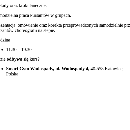
tody oraz kroki taneczne.
modzielna praca kursantów w grupach.
ezentacja, omówienie oraz korekta przeprowadzonych samodzielnie pr
rsantów choreografii na stepie.
dzina
11:30 – 19:30
zie
odbywa się
kurs?
Smart Gym Wodospady, ul. Wodospady 4,
40-558 Katowice,
Polska