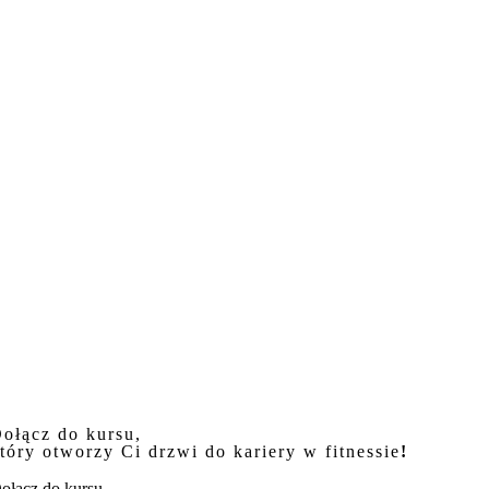
ołącz do kursu,
tóry otworzy Ci drzwi do kariery w fitnessie
!
ołącz do kursu,