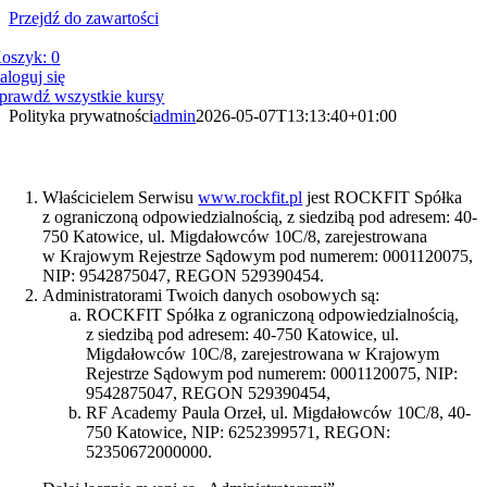
Przejdź do zawartości
oszyk:
0
aloguj się
prawdź wszystkie kursy
Polityka prywatności
admin
2026-05-07T13:13:40+01:00
Polityka Prywatności
Właścicielem Serwisu
www.rockfit.pl
jest ROCKFIT Spółka
z ograniczoną odpowiedzialnością, z siedzibą pod adresem: 40-
750 Katowice, ul. Migdałowców 10C/8, zarejestrowana
w Krajowym Rejestrze Sądowym pod numerem: 0001120075,
NIP: 9542875047, REGON 529390454.
Administratorami Twoich danych osobowych są:
ROCKFIT Spółka z ograniczoną odpowiedzialnością,
z siedzibą pod adresem: 40-750 Katowice, ul.
Migdałowców 10C/8, zarejestrowana w Krajowym
Rejestrze Sądowym pod numerem: 0001120075, NIP:
9542875047, REGON 529390454,
RF Academy Paula Orzeł, ul. Migdałowców 10C/8, 40-
750 Katowice, NIP: 6252399571, REGON:
52350672000000.