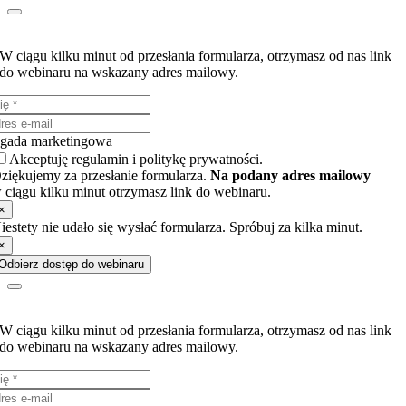
Wyślij poniższy formularz kontaktowy i otrzymaj dostęp do webinaru!
W ciągu kilku minut od przesłania formularza, otrzymasz od nas link
do webinaru na wskazany adres mailowy.
gada marketingowa
Akceptuję regulamin i politykę prywatności.
ziękujemy za przesłanie formularza.
Na podany adres mailowy
 ciągu kilku minut otrzymasz link do webinaru.
×
iestety nie udało się wysłać formularza. Spróbuj za kilka minut.
×
Odbierz dostęp do webinaru
Wyślij poniższy formularz kontaktowy i otrzymaj dostęp do webinaru!
W ciągu kilku minut od przesłania formularza, otrzymasz od nas link
do webinaru na wskazany adres mailowy.