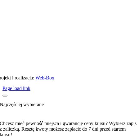
rojekt i realizacja:
Web-Box
Page load link
Wolisz płatność zaliczkową czy całą kwotę?
Najczęściej wybierane
Zaliczka 300 zł
Chcesz mieć pewność miejsca i gwarancję ceny kursu? Wybierz zapis
z zaliczką. Resztę kwoty możesz zapłacić do 7 dni przed startem
kursu!