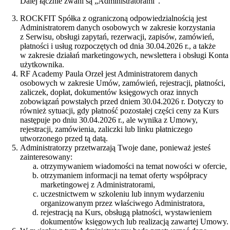
Dalej łącznie zwani są „Administratorami”.
ROCKFIT Spółka z ograniczoną odpowiedzialnością jest
Administratorem danych osobowych w zakresie korzystania
z Serwisu, obsługi zapytań, rezerwacji, zapisów, zamówień,
płatności i usług rozpoczętych od dnia 30.04.2026 r., a także
w zakresie działań marketingowych, newslettera i obsługi Konta
użytkownika.
RF Academy Paula Orzeł jest Administratorem danych
osobowych w zakresie Umów, zamówień, rejestracji, płatności,
zaliczek, dopłat, dokumentów księgowych oraz innych
zobowiązań powstałych przed dniem 30.04.2026 r. Dotyczy to
również sytuacji, gdy płatność pozostałej części ceny za Kurs
następuje po dniu 30.04.2026 r., ale wynika z Umowy,
rejestracji, zamówienia, zaliczki lub linku płatniczego
utworzonego przed tą datą.
Administratorzy przetwarzają Twoje dane, ponieważ jesteś
zainteresowany:
otrzymywaniem wiadomości na temat nowości w ofercie,
otrzymaniem informacji na temat oferty współpracy
marketingowej z Administratorami,
uczestnictwem w szkoleniu lub innym wydarzeniu
organizowanym przez właściwego Administratora,
rejestracją na Kurs, obsługą płatności, wystawieniem
dokumentów księgowych lub realizacją zawartej Umowy.