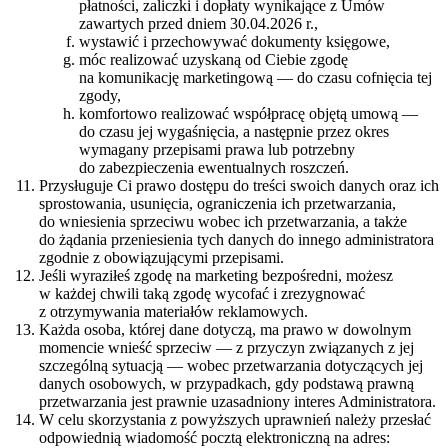
płatności, zaliczki i dopłaty wynikające z Umów
zawartych przed dniem 30.04.2026 r.,
wystawić i przechowywać dokumenty księgowe,
móc realizować uzyskaną od Ciebie zgodę
na komunikację marketingową — do czasu cofnięcia tej
zgody,
komfortowo realizować współpracę objętą umową —
do czasu jej wygaśnięcia, a następnie przez okres
wymagany przepisami prawa lub potrzebny
do zabezpieczenia ewentualnych roszczeń.
Przysługuje Ci prawo dostępu do treści swoich danych oraz ich
sprostowania, usunięcia, ograniczenia ich przetwarzania,
do wniesienia sprzeciwu wobec ich przetwarzania, a także
do żądania przeniesienia tych danych do innego administratora
zgodnie z obowiązującymi przepisami.
Jeśli wyraziłeś zgodę na marketing bezpośredni, możesz
w każdej chwili taką zgodę wycofać i zrezygnować
z otrzymywania materiałów reklamowych.
Każda osoba, której dane dotyczą, ma prawo w dowolnym
momencie wnieść sprzeciw — z przyczyn związanych z jej
szczególną sytuacją — wobec przetwarzania dotyczących jej
danych osobowych, w przypadkach, gdy podstawą prawną
przetwarzania jest prawnie uzasadniony interes Administratora.
W celu skorzystania z powyższych uprawnień należy przesłać
odpowiednią wiadomość pocztą elektroniczną na adres: