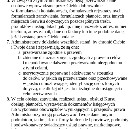
W związku z tym Administratorzy będą przetwarzać dane
osobowe wprowadzane przez Ciebie dobrowolnie
w formularzach kontaktowych, formularzach rejestracyjnych,
formularzach zamówienia, formularzach płatności oraz innych
miejscach Serwisu dotyczących poszczególnych treści,
produktów i usług, takich jak np. imię i nazwisko, adres, numer
telefonu, adres e-mail, dane do faktury lub inne podobne dane,
jeżeli zostaną przez Ciebie podane.
Administratorzy dokładają wszelkich starań, by chronić Ciebie
i Twoje dane i zapewniają, że są one:
przetwarzane zgodnie z prawem,
zbierane dla oznaczonych, zgodnych z prawem celów
i niepoddawane dalszemu przetwarzaniu niezgodnemu
z tymi celami,
merytorycznie poprawne i adekwatne w stosunku
do celów, w jakich są przetwarzane oraz przechowywane
w postaci umożliwiającej identyfikację osób, których
dotyczą, nie dłużej niż jest to niezbędne do osiągnięcia
celu przetwarzania.
W celu obsługi zapytania, realizacji usługi, obsługi Kursu,
obsługi płatności, wystawienia dokumentów księgowych
lub wykonania obowiązków wynikających z przepisów prawa
Administratorzy mogą przekazywać Twoje dane innym
podmiotom, takim jak np. firmy kurierskie i pocztowe, podmioty
i podwykonawcy świadczący usługi prawne, marketingowe,