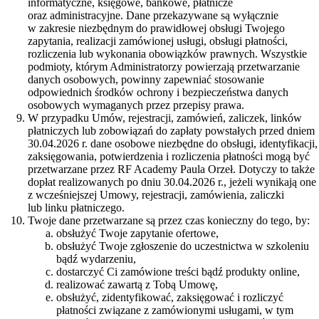
informatyczne, księgowe, bankowe, płatnicze
oraz administracyjne. Dane przekazywane są wyłącznie
w zakresie niezbędnym do prawidłowej obsługi Twojego
zapytania, realizacji zamówionej usługi, obsługi płatności,
rozliczenia lub wykonania obowiązków prawnych. Wszystkie
podmioty, którym Administratorzy powierzają przetwarzanie
danych osobowych, powinny zapewniać stosowanie
odpowiednich środków ochrony i bezpieczeństwa danych
osobowych wymaganych przez przepisy prawa.
W przypadku Umów, rejestracji, zamówień, zaliczek, linków
płatniczych lub zobowiązań do zapłaty powstałych przed dniem
30.04.2026 r. dane osobowe niezbędne do obsługi, identyfikacji,
zaksięgowania, potwierdzenia i rozliczenia płatności mogą być
przetwarzane przez RF Academy Paula Orzeł. Dotyczy to także
dopłat realizowanych po dniu 30.04.2026 r., jeżeli wynikają one
z wcześniejszej Umowy, rejestracji, zamówienia, zaliczki
lub linku płatniczego.
Twoje dane przetwarzane są przez czas konieczny do tego, by:
obsłużyć Twoje zapytanie ofertowe,
obsłużyć Twoje zgłoszenie do uczestnictwa w szkoleniu
bądź wydarzeniu,
dostarczyć Ci zamówione treści bądź produkty online,
realizować zawartą z Tobą Umowę,
obsłużyć, zidentyfikować, zaksięgować i rozliczyć
płatności związane z zamówionymi usługami, w tym