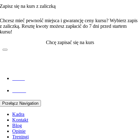
Zapisz się na kurs z zaliczką
Pełna Cena
Chcesz mieć pewność miejsca i gwarancję ceny kursu? Wybierz zapis
z zaliczką. Resztę kwoty możesz zapłacić do 7 dni przed startem
kursu!
Chcę zapisać się na kurs
Menu
Oferta
Przełącz Navigation
Kadra
Kontakt
Blog
Opinie
Treningi