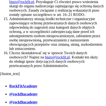
biuro@rockfit.pl
. Przysługuje Ci również prawo wniesienia
skargi do organu nadzorczego zajmującego się ochroną danych
osobowych. Zasady związane z realizacją wskazanych praw
zostały opisane szczegółowo w art. 16–21 RODO.
Administratorzy stosują środki techniczne i organizacyjne
zapewniające ochronę przetwarzanych danych osobowych
odpowiednią do zagrożeń oraz kategorii danych objętych
ochroną, a w szczególności zabezpieczają dane przed ich
udostępnieniem osobom nieupoważnionym, zabraniem przez
osobę nieuprawnioną, przetwarzaniem z naruszeniem
obowiązujących przepisów oraz zmianą, utratą, uszkodzeniem
lub zniszczeniem.
Chcesz skontaktować się w sprawie Twoich danych
osobowych? Napisz na
biuro@rockfit.pl
. Kontakt ten służy
do obsługi spraw dotyczących danych osobowych
przetwarzanych przez Administratorów.
[/fusion_text]
Znajdziesz nas na
social mediach
RockFitAcademy
@rockfitacademy
@rockfitacademy