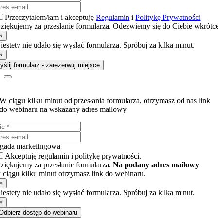
Przeczytałem/łam i akceptuję
Regulamin
i
Politykę Prywatności
ziękujemy za przesłanie formularza. Odezwiemy się do Ciebie wkrótc
×
iestety nie udało się wysłać formularza. Spróbuj za kilka minut.
×
yślij formularz - zarezerwuj miejsce
Wyślij poniższy formularz kontaktowy i otrzymaj dostęp do webinaru!
W ciągu kilku minut od przesłania formularza, otrzymasz od nas link
do webinaru na wskazany adres mailowy.
gada marketingowa
Akceptuję regulamin i politykę prywatności.
ziękujemy za przesłanie formularza.
Na podany adres mailowy
 ciągu kilku minut otrzymasz link do webinaru.
×
iestety nie udało się wysłać formularza. Spróbuj za kilka minut.
×
Odbierz dostęp do webinaru