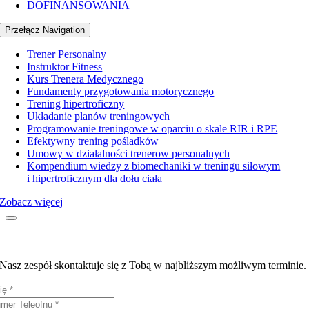
DOFINANSOWANIA
Przełącz Navigation
Trener Personalny
Instruktor Fitness
Kurs Trenera Medycznego
Fundamenty przygotowania motorycznego
Trening hipertroficzny
Układanie planów treningowych
Programowanie treningowe w oparciu o skale RIR i RPE
Efektywny trening pośladków
Umowy w działalności trenerow personalnych
Kompendium wiedzy z biomechaniki w treningu siłowym
i hipertroficznym dla dołu ciała
Zobacz więcej
Wyślij poniższy formularz kontaktowy i otrzymaj więcej informacji
na temat dofinansowania z Urzędu Pracy!
Nasz zespół skontaktuje się z Tobą w najbliższym możliwym terminie.